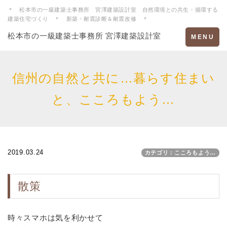
＊ 松本市の一級建築士事務所 宮澤建築設計室 自然環境との共生・循環する
建築住宅づくり ＊ 新築・耐震診断＆耐震改修 ＊
松本市の一級建築士事務所 宮澤建築設計室
Toggle
MENU
navigation
信州の自然と共に…暮らす住まい
と、こころもよう…
2019.03.24
カテゴリ：こころもよう…
散策
時々スマホは気を利かせて