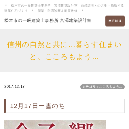
＊ 松本市の一級建築士事務所 宮澤建築設計室 自然環境との共生・循環する
建築住宅づくり ＊ 新築・耐震診断＆耐震改修 ＊
松本市の一級建築士事務所 宮澤建築設計室
Toggle
MENU
navigation
信州の自然と共に…暮らす住まい
と、こころもよう…
2017.12.17
カテゴリ：こころもよう…
12月17日ー雪のち