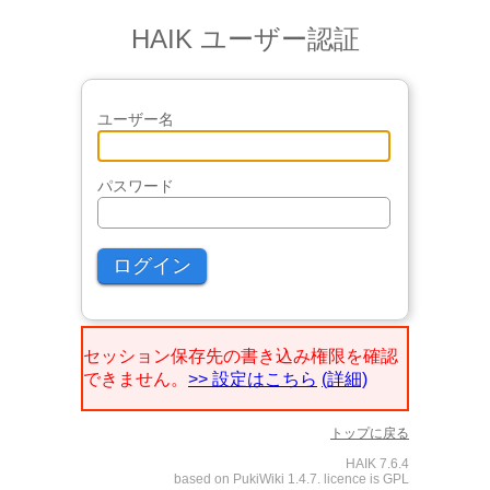
HAIK ユーザー認証
ユーザー名
パスワード
セッション保存先の書き込み権限を確認
できません。
>> 設定はこちら
(詳細)
トップに戻る
HAIK 7.6.4
based on PukiWiki 1.4.7. licence is GPL