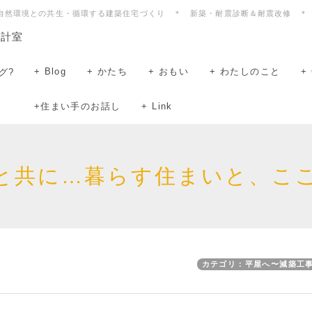
自然環境との共生・循環する建築住宅づくり ＊ 新築・耐震診断＆耐震改修 ＊
設計室
+ Blog
+ かたち
+ おもい
+ わたしのこと
+ 
グ?
+住まい手のお話し
+ Link
と共に…暮らす住まいと、こ
カテゴリ：平屋へ〜減築工