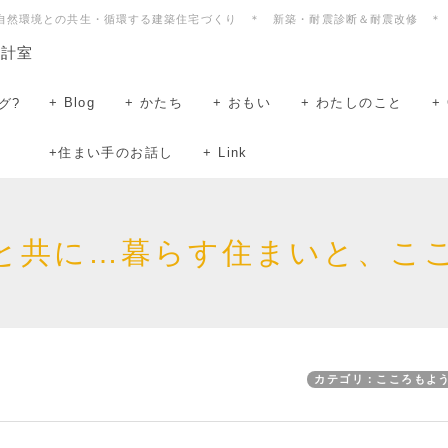
自然環境との共生・循環する建築住宅づくり ＊ 新築・耐震診断＆耐震改修 ＊
設計室
+ Blog
+ かたち
+ おもい
+ わたしのこと
+ 
グ?
+住まい手のお話し
+ Link
と共に…暮らす住まいと、こ
カテゴリ：こころもよ